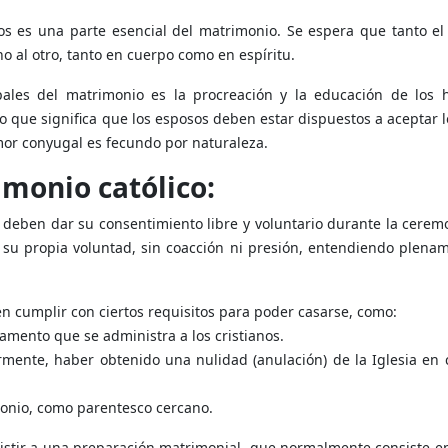
os es una parte esencial del matrimonio. Se espera que tanto el
o al otro, tanto en cuerpo como en espíritu.
ales del matrimonio es la procreación y la educación de los hi
lo que significa que los esposos deben estar dispuestos a aceptar l
mor conyugal es fecundo por naturaleza.
imonio católico:
 deben dar su consentimiento libre y voluntario durante la cerem
su propia voluntad, sin coacción ni presión, entendiendo plenam
n cumplir con ciertos requisitos para poder casarse, como:
amento que se administra a los cristianos.
ormente, haber obtenido una nulidad (anulación) de la Iglesia en
onio, como parentesco cercano.
istir a una preparación matrimonial, que normalmente consiste en