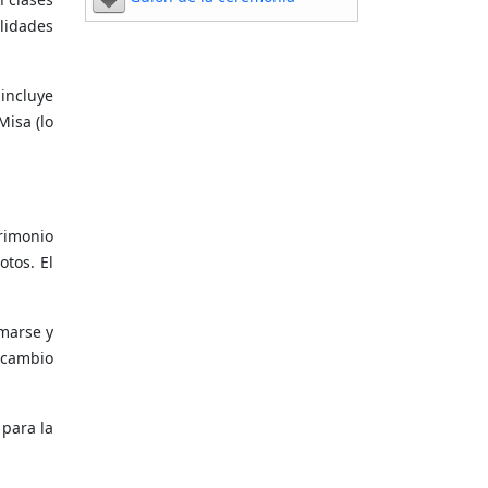
lidades
 incluye
Misa (lo
rimonio
otos. El
marse y
ercambio
para la