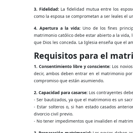
3. Fidelidad:
La fidelidad mutua entre los espos
como la esposa se comprometan a ser leales el un
4. Apertura a la vida:
Uno de los fines princip
matrimonio católico debe estar abierto a la vida, 
que Dios les conceda. La Iglesia enseña que el a
Requisitos para el matr
1. Consentimiento libre y consciente:
Los novios
decir, ambos deben entrar en el matrimonio por 
compromiso que están asumiendo.
2. Capacidad para casarse:
Los contrayentes debe
- Ser bautizados, ya que el matrimonio es un sacr
- Estar solteros o, si han estado casados anteri
divorcio civil previo.
- No tener impedimentos que invaliden el matrim
3. Preparación matrimonial:
Los novios deben as