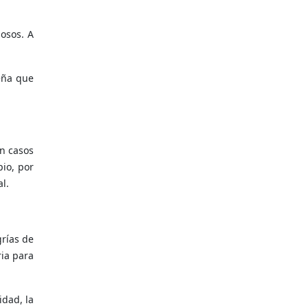
osos. A
seña que
en casos
pio, por
l.
grías de
ria para
idad, la