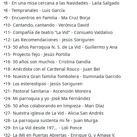
•8 - En una misa cercana a las Navidades - Laila Salgado
•8 - Tempranales - Luis García
•9 - Encuentros en Familia - Ma Cruz Borja
•10- Cantando, cantando - Verónica David
•11- Compañía de teatro “La Vid” - Consuelo Valdaliso
•12- Las Recomendaciones - Jesús Soriguren
•13- 50 años Parroquia N. S. de La Vid - Guillermo y Ana
•15- Proyecto Tejo - Jesús Portilla
•16- 50 años son muchos - Cristina Gandía
•18- Anécdota con el Cardenal Rouco - Juan Bel
•19- Nuestra Gran familia Tombolera - Iluminada Garrido
•19- Los estereotipos - Jesús Soriguren
•21- Pastoral Sanitaria - Ascensión Moreira
•24- Mi parroquia y yo -José Ma Fernández
•26- 50 años colaborando en limpieza - Mari Díaz
•27- Nuestra iglesia de La Vid - Alicia San Andrés
•28- La parroquia sustenta mi fe - Juan Murga
•29- En La Vid desde 197... - Loli Ponce
•32- La JMJ en Puertas Abiertas - Enrique G. y Amaya V.