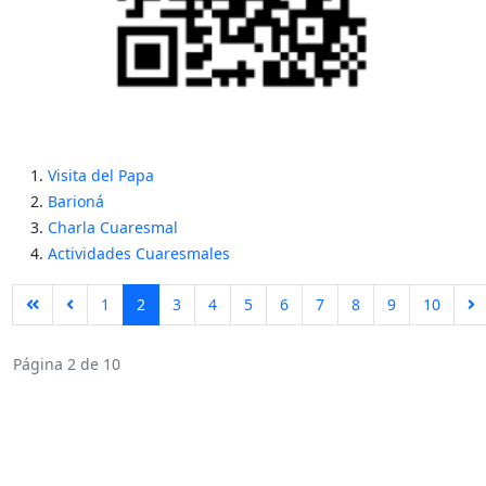
Visita del Papa
Barioná
Charla Cuaresmal
Actividades Cuaresmales
1
2
3
4
5
6
7
8
9
10
Página 2 de 10